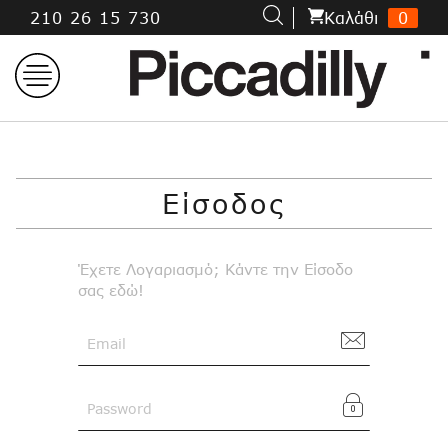
Μετάβαση
210 26 15 730
Kαλάθι
0
στο
περιεχόμενο
Είσοδος
Έχετε Λογαριασμό; Κάντε την Είσοδο
σας εδώ!