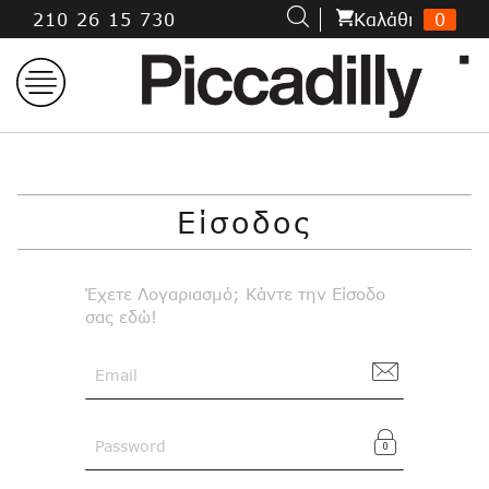
Μετάβαση
210 26 15 730
Kαλάθι
0
στο
περιεχόμενο
Είσοδος
Έχετε Λογαριασμό; Κάντε την Είσοδο
σας εδώ!