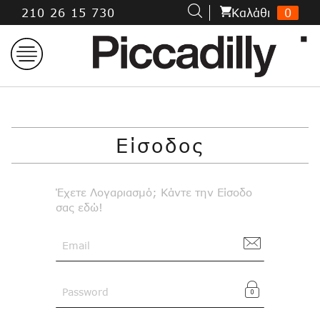
Μετάβαση
210 26 15 730
Kαλάθι
0
στο
περιεχόμενο
Είσοδος
Έχετε Λογαριασμό; Κάντε την Είσοδο
σας εδώ!