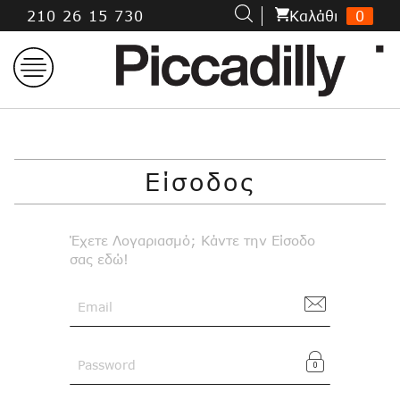
Μετάβαση
210 26 15 730
Kαλάθι
0
στο
περιεχόμενο
Είσοδος
Έχετε Λογαριασμό; Κάντε την Είσοδο
σας εδώ!