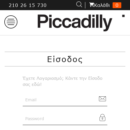
Μετάβαση
210 26 15 730
Kαλάθι
0
στο
περιεχόμενο
Είσοδος
Έχετε Λογαριασμό; Κάντε την Είσοδο
σας εδώ!